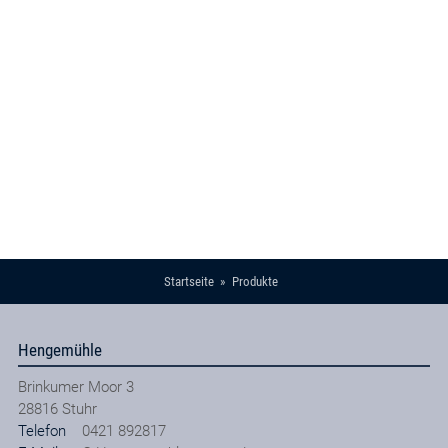
Startseite
Produkte
Hengemühle
Brinkumer Moor 3
28816
Stuhr
Telefon
0421 892817