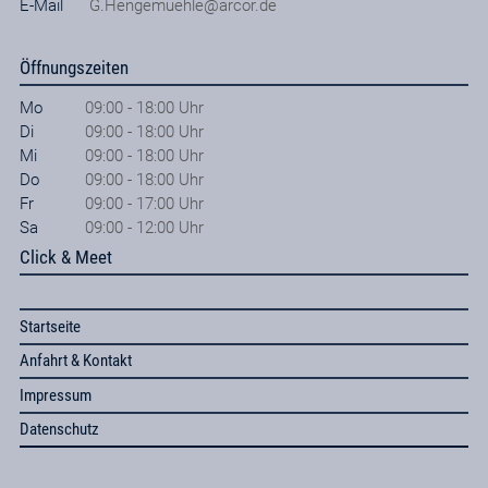
E-Mail
G.Hengemuehle@arcor.de
Öffnungszeiten
Mo
09:00 - 18:00 Uhr
Di
09:00 - 18:00 Uhr
Mi
09:00 - 18:00 Uhr
Do
09:00 - 18:00 Uhr
Fr
09:00 - 17:00 Uhr
Sa
09:00 - 12:00 Uhr
Click & Meet
Startseite
Anfahrt & Kontakt
Impressum
Datenschutz