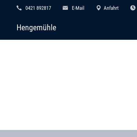
0421 892817
E-Mail
Anfahrt
Hengemühle