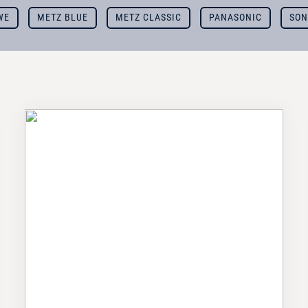
WE
METZ BLUE
METZ CLASSIC
PANASONIC
SON